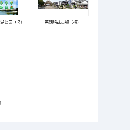
龙湖公园（竖）
芜湖鸠兹古镇（横）
页