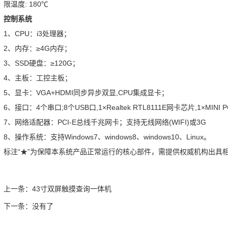
限温度: 180℃
控制系统
1、CPU：i3处理器；
2、内存：≥4G内存；
3、SSD硬盘：≥120G；
4、主板：工控主板；
5、显卡：VGA+HDMI同步异步双显,CPU集成显卡；
6、接口：4个串口;8个USB口,1×Realtek RTL8111E网卡芯片,1×MINI 
7、网络适配器：PCI-E总线千兆网卡；支持无线网络(WIFI)或3G
8、操作系统：支持Windows7、windows8、windows10、Linux。
标注“★”为保障本系统产品正常运行的核心部件，需提供权威机构出具相
上一条：
43寸双屏触摸查询一体机
下一条：
没有了