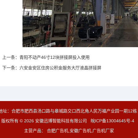
上一条：
青阳不动产46寸12块拼接屏投入使用
下一条：
六安金安区住房公积金服务大厅液晶拼接屏
地址：合肥市肥西县汤口路与皋城路交口西北角人民万福产业园一期12栋
版权所有 © 2026 安徽迅博智能科技有限公司
皖ICP备13004645号-4
主营产品： 合肥广告机,安徽广告机,广告机厂家